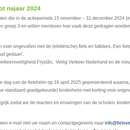
lot najaar 2024
chten die in de actieperiode 15 november – 31 december 2024 (ev
n in groep 3 en willen monitoren hoe vaak deze gedragen word
 over ongevallen met de (elektrische) fiets en fatbikes. Een fie
 oud gedaan’.
rkeersveiligheid Fryslân, Veilig Verkeer Nederland en de nieu
e dag van de fietshelm op 16 april 2025 gepresenteerd waarna, 
se standaard goedgekeurde) kinderhelm met korting voor onge
angrijk zodat we de reacties en ervaringen van de scholen, kind
n een e-mail met uw naam en contactgegevens naar
info@fietsvei