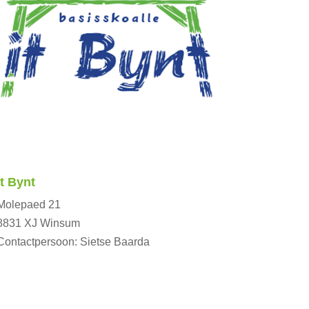
It Bynt
Molepaed 21
8831 XJ Winsum
Contactpersoon: Sietse Baarda